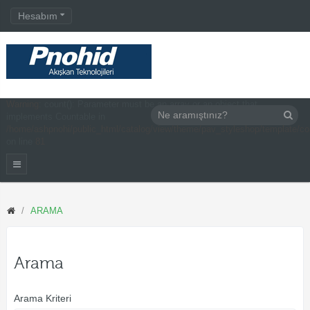
Hesabım
Warning
: count(): Parameter must be an array or an object that
implements Countable in
/home/ashpnohi/public_html/catalog/view/theme/pav_styleshop/template/c
on line
81
ARAMA
Arama
Arama Kriteri