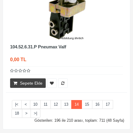
104.52.6.31.P Pneumax Valf
0,00 TL
Sepete Ekle
|<
<
10
11
12
13
14
15
16
17
18
>
>|
Gösterilen: 196 ile 210 arası, toplam: 711 (48 Sayfa)