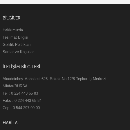
BILGILER
Hakkımızda
Teslimat Bilgisi
Gizlilik Poltiikası
Şartlar ve Koşullar
İLETİŞİM BİLGİLERİ
Alaaddinbey Mahallesi 626. Sokak No:12/8 Tepkar İş Merkezi
Nilüfer/BURSA
Tel : 0 224 443 65 83
Faks : 0 224 443 65 84
Cep : 0 544 297 99 00
HARİTA