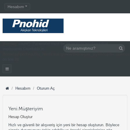
Hesabım
Warning
: count(): Parameter must be an array or an object that
implements Countable in
/home/ashpnohi/public_html/catalog/view/theme/pav_styleshop/template/c
on line
81
Hesabım
Oturum Aç
Yeni Müşteriyim
Hesap Oluştur
Hızlı ve güvenli bir alışveriş için yeni bir hesap oluşturun. Böylece