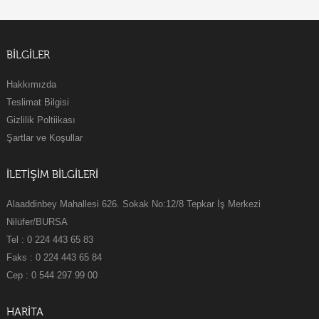
BILGILER
Hakkımızda
Teslimat Bilgisi
Gizlilik Poltiikası
Şartlar ve Koşullar
İLETİŞİM BİLGİLERİ
Alaaddinbey Mahallesi 626. Sokak No:12/8 Tepkar İş Merkezi
Nilüfer/BURSA
Tel : 0 224 443 65 83
Faks : 0 224 443 65 84
Cep : 0 544 297 99 00
HARİTA