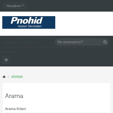
Hesabım
Warning
: count(): Parameter must be an array or an object that
implements Countable in
/home/ashpnohi/public_html/catalog/view/theme/pav_styleshop/template/c
on line
81
ARAMA
Arama
Arama Kriteri