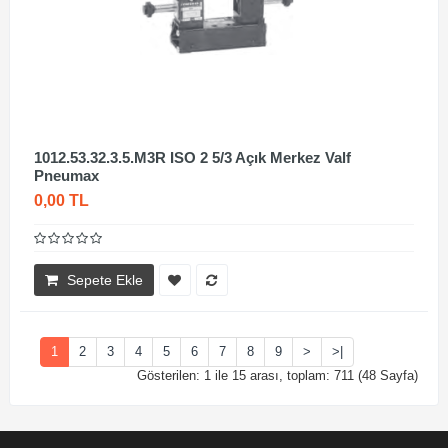
1012.53.32.3.5.M3R ISO 2 5/3 Açık Merkez Valf
Pneumax
0,00 TL
Sepete Ekle
1
2
3
4
5
6
7
8
9
>
>|
Gösterilen: 1 ile 15 arası, toplam: 711 (48 Sayfa)