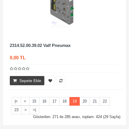
2314.52.00.39.02 Valf Pneumax
0,00 TL
Sepete Ekle
|<
<
15
16
17
18
19
20
21
22
23
>
>|
Gösterilen: 271 ile 285 arası, toplam: 424 (29 Sayfa)