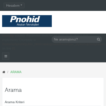
Hesabım
Warning
: count(): Parameter must be an array or an object that
implements Countable in
/home/ashpnohi/public_html/catalog/view/theme/pav_styleshop/template/c
on line
81
ARAMA
Arama
Arama Kriteri