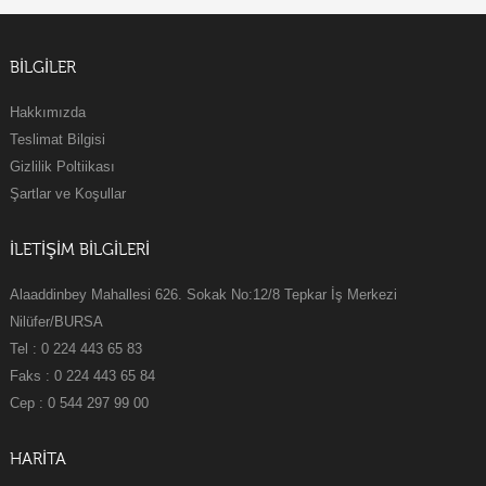
BILGILER
Hakkımızda
Teslimat Bilgisi
Gizlilik Poltiikası
Şartlar ve Koşullar
İLETİŞİM BİLGİLERİ
Alaaddinbey Mahallesi 626. Sokak No:12/8 Tepkar İş Merkezi
Nilüfer/BURSA
Tel : 0 224 443 65 83
Faks : 0 224 443 65 84
Cep : 0 544 297 99 00
HARİTA