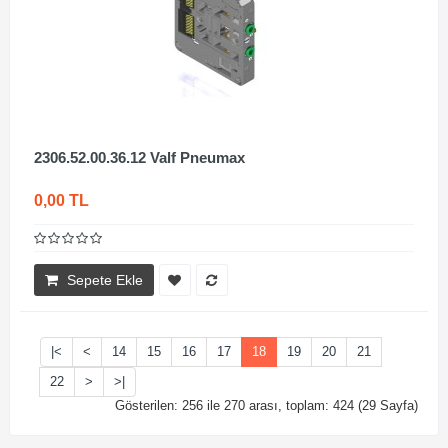
2306.52.00.36.12 Valf Pneumax
0,00 TL
Sepete Ekle
|<
<
14
15
16
17
18
19
20
21
22
>
>|
Gösterilen: 256 ile 270 arası, toplam: 424 (29 Sayfa)