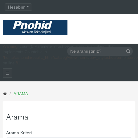
Hesabım
Warning
: count(): Parameter must be an array or an object that
implements Countable in
/home/ashpnohi/public_html/catalog/view/theme/pav_styleshop/template/c
on line
81
ARAMA
Arama
Arama Kriteri