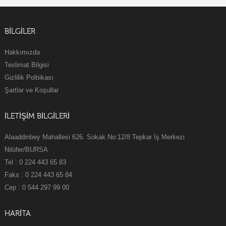
BILGILER
Hakkımızda
Teslimat Bilgisi
Gizlilik Poltiikası
Şartlar ve Koşullar
İLETİŞİM BİLGİLERİ
Alaaddinbey Mahallesi 626. Sokak No:12/8 Tepkar İş Merkezi
Nilüfer/BURSA
Tel : 0 224 443 65 83
Faks : 0 224 443 65 84
Cep : 0 544 297 99 00
HARİTA