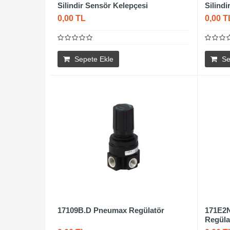
Silindir Sensör Kelepçesi
Silind
0,00 TL
0,00 T
Sepete Ekle
Se
17109B.D Pneumax Regülatör
171E2N
Regüla