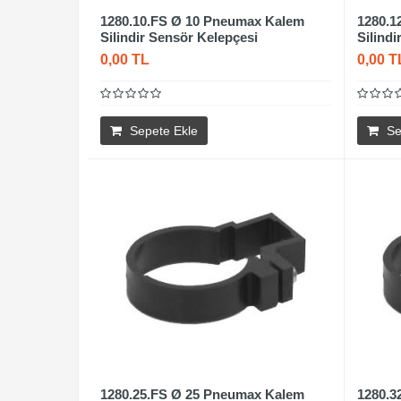
1280.10.FS Ø 10 Pneumax Kalem
1280.1
Silindir Sensör Kelepçesi
Silind
0,00 TL
0,00 T
Sepete Ekle
Se
1280.25.FS Ø 25 Pneumax Kalem
1280.3