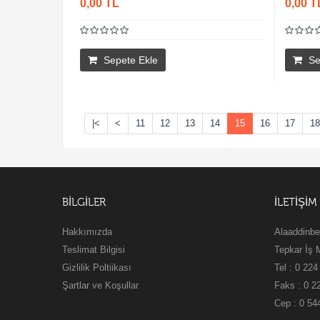
0,00 TL
0,00 T
Sepete Ekle
Se
|<
<
11
12
13
14
15
16
17
18
BILGILER
İLETİŞİM
Hakkımızda
Alaaddinbe
Teslimat Bilgisi
Tepkar İş 
Gizlilik Poltiikası
Tel : 0 224
Şartlar ve Koşullar
Faks : 0 2
Cep : 0 54