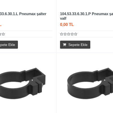
.33.6.30.1.L Pneumax şalter
104.53.33.6.30.1.P Pneumax şa
valf
L
0,00 TL
pete Ekle
Sepete Ekle