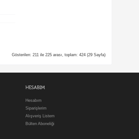
Gösterilen: 211 ile 225 arası, toplam: 424 (29 Sayfa)
HESABIM
Hesabım
Siparişlerim
Alışveriş Listem
Bülten Aboneliği