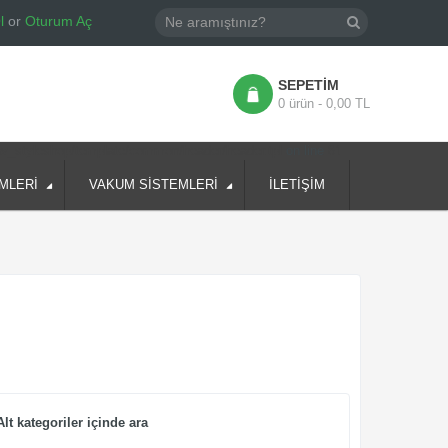
l
or
Oturum Aç
SEPETIM
0 ürün - 0,00 TL
av_styleshop/template/common/header/header.tpl
on line
81
MLERİ
VAKUM SİSTEMLERİ
İLETİŞİM
Alt kategoriler içinde ara