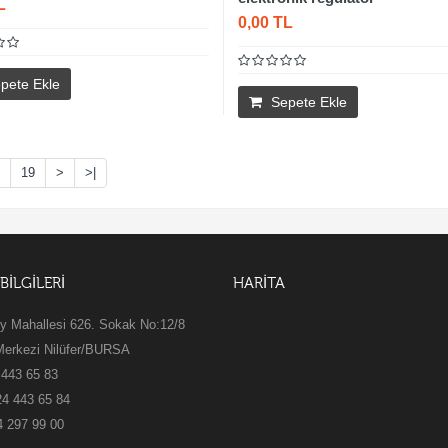
L
0,00 TL
pete Ekle
Sepete Ekle
19
>
>|
 BİLGİLERİ
HARİTA
y Mahallesi 626. Sokak No:12/8
Merkezi Nilüfer/BURSA
 443 65 83
24 443 65 84
4 297 99 00