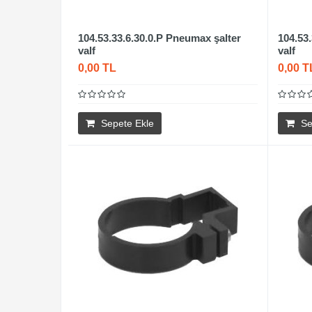
104.53.33.6.30.0.P Pneumax şalter
104.53
valf
valf
0,00 TL
0,00 T
Sepete Ekle
Se