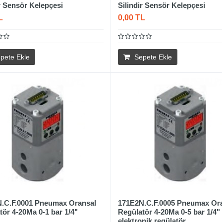
ir Sensör Kelepçesi
Silindir Sensör Kelepçesi
L
0,00 TL
pete Ekle
Sepete Ekle
.C.F.0001 Pneumax Oransal
171E2N.C.F.0005 Pneumax Or
tör 4-20Ma 0-1 bar 1/4"
Regülatör 4-20Ma 0-5 bar 1/4"
elektronik regülatör