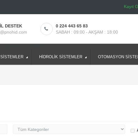
Kayıt O
İL DESTEK
0 224 443 65 83
o@pnohid.com
SABAH : 09:00 - AKŞAM : 18:00
at implements Countable in
/home/ashpnohi/public_html/catalog/view/theme/p
 SİSTEMLER
HİDROLİK SİSTEMLER
OTOMASYON SİSTE