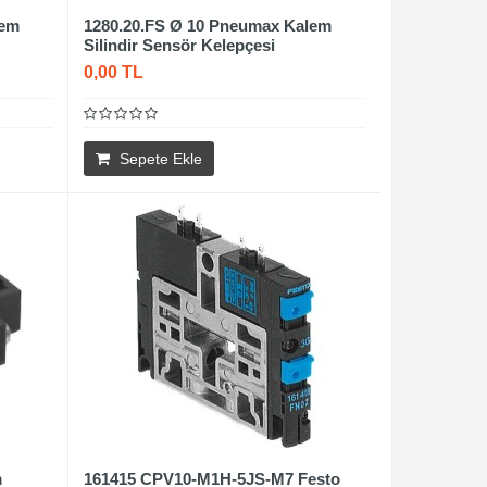
lem
1280.20.FS Ø 10 Pneumax Kalem
Silindir Sensör Kelepçesi
0,00 TL
Sepete Ekle
m
161415 CPV10-M1H-5JS-M7 Festo