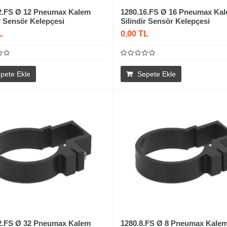
2.FS Ø 12 Pneumax Kalem
1280.16.FS Ø 16 Pneumax Ka
ir Sensör Kelepçesi
Silindir Sensör Kelepçesi
L
0,00 TL
pete Ekle
Sepete Ekle
2.FS Ø 32 Pneumax Kalem
1280.8.FS Ø 8 Pneumax Kale