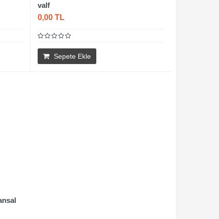
valf
0,00 TL
Sepete Ekle
ansal