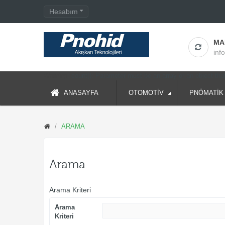
Hesabım
MA
inf
Warning
: count(): Parameter must be an array or an object th
ANASAYFA
OTOMOTİV
PNÖMATİK
ARAMA
Arama
Arama Kriteri
Arama
Kriteri