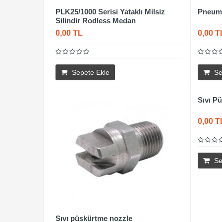
PLK25/1000 Serisi Yataklı Milsiz
Pneuma
Silindir Rodless Medan
0,00 TL
0,00 T
Sepete Ekle
Se
Sıvı P
0,00 T
Se
Sıvı püskürtme nozzle