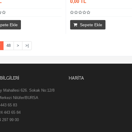
L
0,00 TL
pete Ekle
Sepete Ekle
7
48
>
>|
 BİLGİLERİ
HARİTA
y Mahallesi 626. Sokak No:12/8
Merkezi Nilüfer/BURSA
 443 65 83
24 443 65 84
4 297 99 00