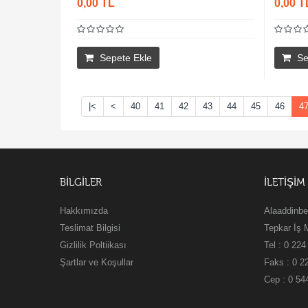
0,00 TL
0,00 T
Sepete Ekle
Se
|<
<
40
41
42
43
44
45
46
4
BILGILER
İLETİŞİM
Hakkımızda
Alaaddinbe
Teslimat Bilgisi
Tepkar İş 
Gizlilik Poltiikası
Tel : 0 224
Şartlar ve Koşullar
Faks : 0 2
Cep : 0 54