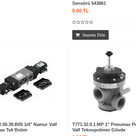
Sensörü 543861
0,00 TL
Sepete Ekle
2.00.39.B05 1/4" Namur Valf
T771.32.0.1.MP 1" Pneumax P
ax Tek Bobin
Valf Teknopolimer Gövde