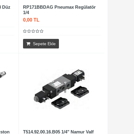
8 Düz
RP171BBDAG Pneumax Regülatör
1/4
0,00 TL
Sepete Ekle
ston
T514.92.00.16.B05 1/4" Namur Valf