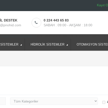
Kayıt O
İL DESTEK
0 224 443 65 83
o@pnohid.com
SABAH : 09:00 - AKŞAM : 18:00
at implements Countable in
/home/ashpnohi/public_html/catalog/view/theme/p
 SİSTEMLER
HİDROLİK SİSTEMLER
OTOMASYON SİSTE