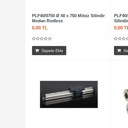
PLF40/0750 Ø 40 x 750 Milsiz Silindir
PLF40/
Medan Rodless
Silind
0,00 TL
0,00 T
Sepete Ekle
Se