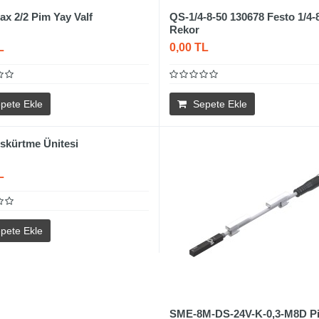
x 2/2 Pim Yay Valf
QS-1/4-8-50 130678 Festo 1/4-
Rekor
L
0,00 TL
pete Ekle
Sepete Ekle
üskürtme Ünitesi
L
pete Ekle
SME-8M-DS-24V-K-0,3-M8D Pi