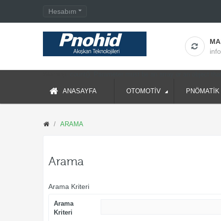
Hesabım
MA
inf
Warning
: count(): Parameter must be an array or an object th
ANASAYFA
OTOMOTİV
PNÖMATİK
ARAMA
Arama
Arama Kriteri
Arama
Kriteri