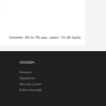
Gösterilen: 691 ile 705 arası, toplam: 711 (48 Sayfa)
HESABIM
Hesabım
Siparişlerim
Alışveriş Listem
Bülten Aboneliği