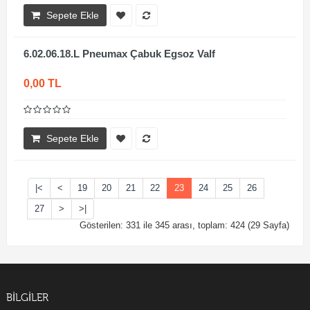
Sepete Ekle
6.02.06.18.L Pneumax Çabuk Egsoz Valf
0,00 TL
Sepete Ekle
|<
<
19
20
21
22
23
24
25
26
27
>
>|
Gösterilen: 331 ile 345 arası, toplam: 424 (29 Sayfa)
BILGILER