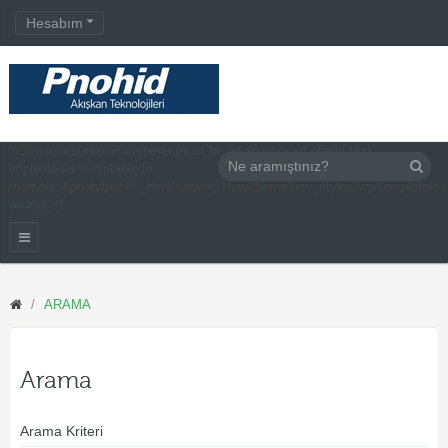
Hesabım
Warning
: count(): Parameter must be an array or an object that
implements Countable in
/home/ashpnohi/public_html/catalog/view/theme/pav_styleshop/template/c
on line
81
ARAMA
Arama
Arama Kriteri